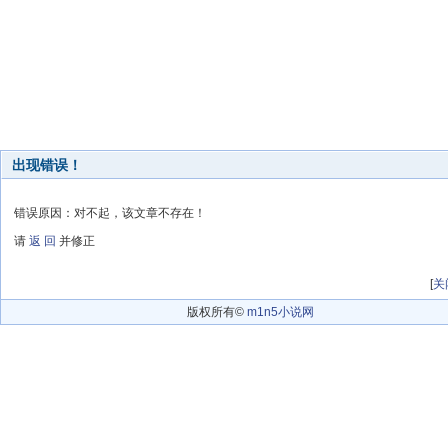
出现错误！
错误原因：对不起，该文章不存在！
请
返 回
并修正
[
关
版权所有©
m1n5小说网