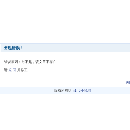
出现错误！
错误原因：对不起，该文章不存在！
请
返 回
并修正
[
关
版权所有©
m1n5小说网