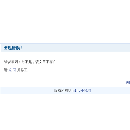
出现错误！
错误原因：对不起，该文章不存在！
请
返 回
并修正
[
关
版权所有©
m1n5小说网