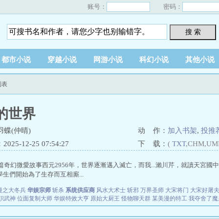
账号：
密码：
搜 索
都市小说
穿越小说
网游小说
科幻小说
其他小说
列表
的世界
蝶(仲晴)
动 作：
加入书架
,
投推
25-12-25 07:54:27
下 载：
(
TXT
,CHM,UM
4短篇奇幻微愛故事西元2956年，世界逐漸邁入滅亡，而我...瀨川芹，就讀天宮
生們開始為了生存而互相廝...
漫之大冬兵
华娱宗师
斩杀
系统供应商
风水大术士
斩邪
万界圣师
大宋将门
大宋好屠
职武神
位面复制大师
华娱特效大亨
原始大厨王
怪物聊天群
某美漫的特工
我夺舍了魔