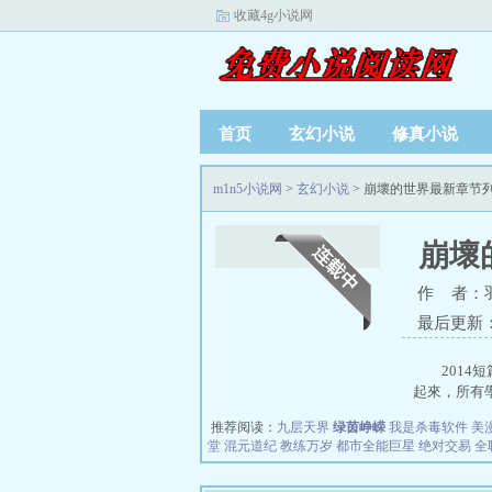
收藏4g小说网
首页
玄幻小说
修真小说
m1n5小说网
>
玄幻小说
> 崩壞的世界最新章节
崩壞
作 者：羽
最后更新：20
201
起來，所有學
推荐阅读：
九层天界
绿茵峥嵘
我是杀毒软件
美
堂
混元道纪
教练万岁
都市全能巨星
绝对交易
全