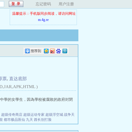
忘记密码
用户注册
温馨提示：手机版同步阅读，请访问网址
m.4g.re
荐票
,
直达底部
D,JAR,APK,HTML )
國中中學的女學生，因為學校被腐敗的政府封閉
夫
超级传奇商店
超级运动专家
超级浮空城
战争天
皇
都市极品医仙
九天
酋长别打脸