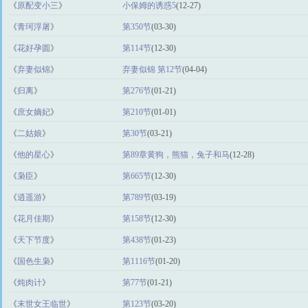
《
原配变小三
》
小保姆的诱惑5
(12-27)
《
青珂浮屠
》
第350节
(03-30)
《
花好孕圆
》
第114节
(12-30)
《
弃妻似锦
》
弃妻似锦 第12节
(04-04)
《
归离
》
第276节
(01-21)
《
庶女嫡妃
》
第210节
(01-01)
《
二姑娘
》
第30节
(03-21)
《
他的星心
》
第89章黄狗，熊猫，兔子和马
(12-28)
《
枭臣
》
第665节
(12-30)
《
逍遥游
》
第789节
(03-19)
《
花月佳期
》
第158节
(12-30)
《
天下节度
》
第438节
(01-23)
《
国色生枭
》
第1116节
(01-20)
《
炖肉计
》
第77节
(01-21)
《
末世女王临世
》
第123节
(03-20)