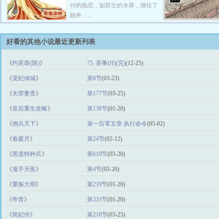
付的痴恋，如双生的水莽，缠住了
她奔... ...
好看的其他小说最近更新列表
《
灼芙蓉(限)
》
75. 喜事(H)(完)
(12-25)
《
宠妃倾城
》
第8节
(03-23)
《
夫荣妻贵
》
第177节
(03-25)
《
皇后重生攻略
》
第138节
(01-20)
《
佣兵天下
》
第一百零五章 执行命令
(05-02)
《
春庭月
》
第24节
(02-12)
《
黑道特种兵
》
第619节
(03-20)
《
鬼手天医
》
第4节
(03-20)
《
重振大明
》
第219节
(01-20)
《
帝胄
》
第333节
(01-20)
《
简妃传
》
第218节
(03-25)