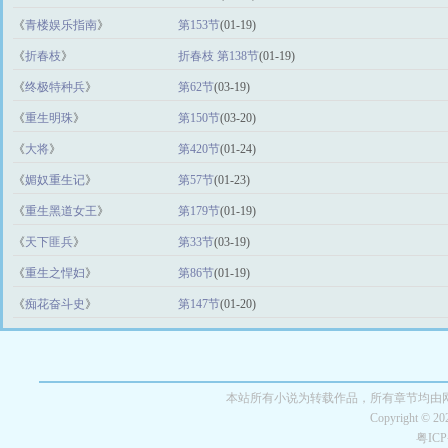
《
青楼娱乐指南
》
第153节
(01-19)
《
折春枝
》
折春枝 第138节
(01-19)
《
终极特种兵
》
第62节
(03-19)
《
重生明珠
》
第150节
(03-20)
《
大将
》
第420节
(01-24)
《
媚奴重生记
》
第57节
(01-23)
《
重生黑道女王
》
第179节
(01-19)
《
天下匪兵
》
第33节
(03-19)
《
重生之悍妇
》
第86节
(01-19)
《
痴花奋斗史
》
第147节
(01-20)
本站所有小说为转载作品，所有章节均由
Copyright © 2
粤IC