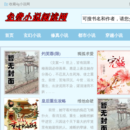
收藏4g小说网
首页
玄幻小说
修真小说
都市小说
穿越小说
灼芙蓉(限)
獨孤求愛
《文案一》世上，皆有因果，
種善因必得善果。應是上蒼念她存
分善心，不忍其入生死海。使之重
生。前世，苦海浮沉。今世，浴火
重生。出淤泥而不染，濯清漣而不
妖，... ...
皇后重生攻略
维他命硬
前世，她守着对他的痴恋飞蛾
扑火、香消玉殒。重生，她毅然解
甲进宫，只因这个天下最大的牢笼
里有她最恨的人。难断的孽缘、错