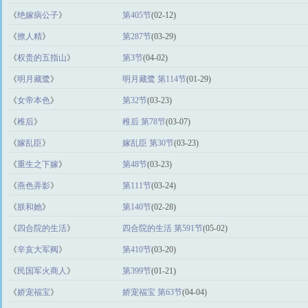
《
绝嫁病公子
》
第405节
(02-12)
《
撩人精
》
第287节
(03-29)
《
权贵的五指山
》
第3节
(04-02)
《
明月藏鹭
》
明月藏鹭 第114节
(01-29)
《
女帝本色
》
第32节
(03-23)
《
稚后
》
稚后 第78节
(03-07)
《
嫁乱臣
》
嫁乱臣 第30节
(03-23)
《
重生之下嫁
》
第48节
(03-23)
《
燕色弄影
》
第111节
(03-24)
《
朕和她
》
第140节
(02-28)
《
四合院的生活
》
四合院的生活 第591节
(05-02)
《
辛亥大军阀
》
第410节
(03-20)
《
民国军火商人
》
第399节
(01-21)
《
娇宠福宝
》
娇宠福宝 第63节
(04-04)