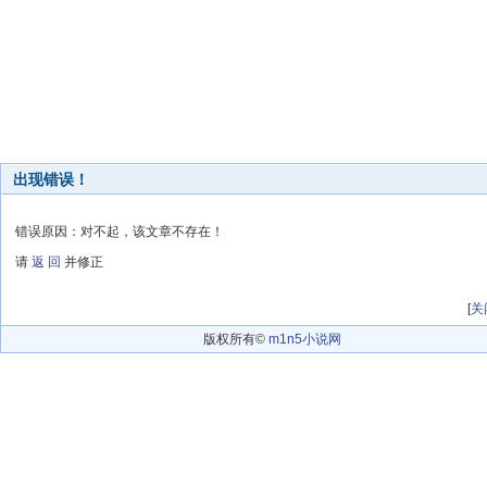
出现错误！
错误原因：对不起，该文章不存在！
请
返 回
并修正
[
关
版权所有©
m1n5小说网