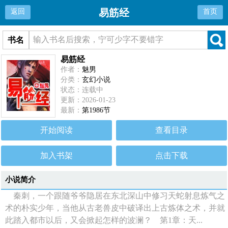
易筋经
返回
首页
书名
易筋经
作者：
魅男
分类：
玄幻小说
状态：连载中
更新：2026-01-23
最新：
第1986节
开始阅读
查看目录
加入书架
点击下载
小说简介
秦刺，一个跟随爷爷隐居在东北深山中修习天蛇射息炼气之
术的朴实少年，当他从古老兽皮中破译出上古炼体之术，并就
此踏入都市以后，又会掀起怎样的波澜？ 第1章：天...