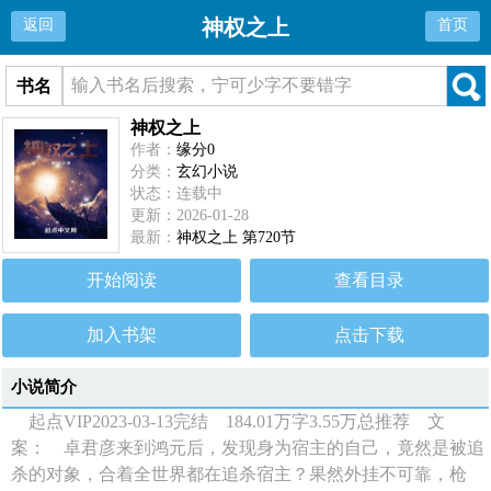
神权之上
返回
首页
书名
神权之上
作者：
缘分0
分类：
玄幻小说
状态：连载中
更新：2026-01-28
最新：
神权之上 第720节
开始阅读
查看目录
加入书架
点击下载
小说简介
起点VIP2023-03-13完结 184.01万字3.55万总推荐 文
案： 卓君彦来到鸿元后，发现身为宿主的自己，竟然是被追
杀的对象，合着全世界都在追杀宿主？果然外挂不可靠，枪