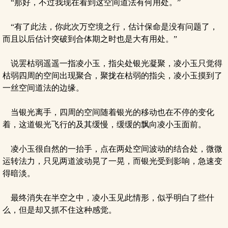
“那好，不过我现在看到这空间道法有何用处。”
“有了此法，你此次万空境之行，估计保命是没有问题了，
而且以后估计突破到合体期之时也是大有用处。”
说罢枯弱遥遥一指凌小玉，指尖处银光凝聚，凌小玉只觉得
枯弱四周的空间出现聚合，聚拢在枯弱的指尖，凌小玉摸到了
一丝空间道法的边缘。
当银光离手，四周的空间随着银光的移动也在不停的变化
着，这道银光飞行的及其缓慢，缓缓的飘向凌小玉面前。
凌小玉很自然的一抬手，点在两处空间波动的结合处，微微
运转法力，只见两道波动晃了一晃，而银光受到影响，急速变
得暗淡。
最终消失在半空之中，凌小玉见此情形，似乎明白了些什
么，但是却又抓不住这种感觉。