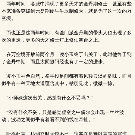
两年时间，各派中涌现了更多天才的金丹期修士，甚至有些
本来准备突破到元婴期硬生生压制修为，就是为了这一次的万
空境。
而也正是这两年时间，有些门派金丹期的带头人也出现了多
次的更迭，更多的天才修士灯上修仙舞台之上。
在万空境开放前两个月，凌小玉终于出关了，此时他终于到
了金丹中期，而且太阴摄阳经也有了一定的进步。
凌小玉神色自然，举手投足间都有着风轻云淡的韵味，而且
似乎有一种天地大道蕴含其中，枯弱见此，微微一惊。
“小师妹这次出关，感觉有什么不妥吗？”
“没有什么不妥，只是感觉虚空之中偶尔会出现一丝丝波
动，波动之间似乎有着看不到的线在牵扯。”
听得此言，枯弱立时大惊不已，这实在是难以言表的震惊。