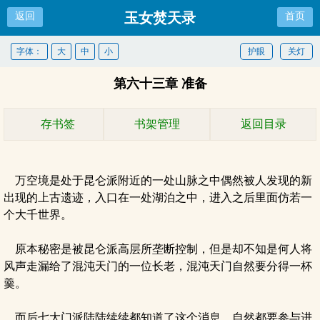
玉女焚天录
返回
首页
字体：
大
中
小
护眼
关灯
第六十三章 准备
存书签
书架管理
返回目录
万空境是处于昆仑派附近的一处山脉之中偶然被人发现的新
出现的上古遗迹，入口在一处湖泊之中，进入之后里面仿若一
个大千世界。
原本秘密是被昆仑派高层所垄断控制，但是却不知是何人将
风声走漏给了混沌天门的一位长老，混沌天门自然要分得一杯
羹。
而后七大门派陆陆续续都知道了这个消息，自然都要参与进