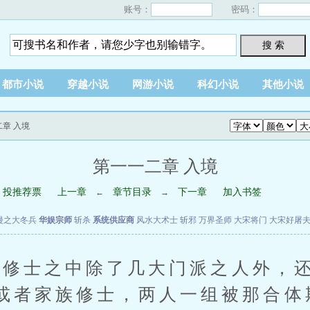
账号：
密码：
搜 索
都市小说
穿越小说
网游小说
科幻小说
其他小说
二章 入境
第一一二章 入境
投推荐票
上一章
章节目录
下一章
加入书签
←
→
漫之大冬兵
华娱宗师
斩杀
系统供应商
风水大术士
斩邪
万界圣师
大宋将门
大宋好屠
士之中除了几大门派之人外，还
或者家族修士，两人一组被那合体