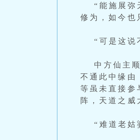
“能施展弥天
修为，如今也
“可是这说不
中方仙主顺着
不通此中缘由
等虽未直接参
阵，天道之威
“难道老姑婆