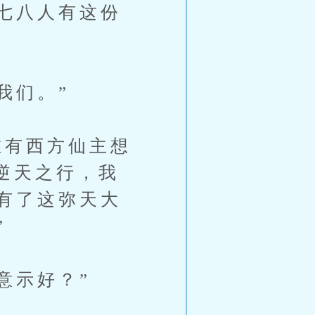
七八人有这份
我们。”
有西方仙主想
逆天之行，我
有了这弥天大
”
意示好？”