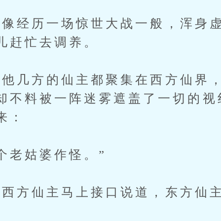
经历一场惊世大战一般，浑身虚
儿赶忙去调养。
几方的仙主都聚集在西方仙界，
却不料被一阵迷雾遮盖了一切的视
来：
老姑婆作怪。”
方仙主马上接口说道，东方仙主