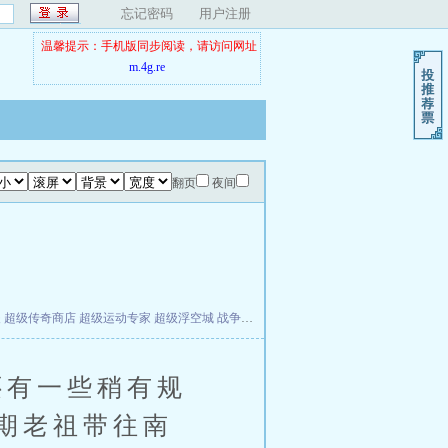
忘记密码
用户注册
温馨提示：手机版同步阅读，请访问网址
m.4g.re
翻页
夜间
夫
超级传奇商店
超级运动专家
超级浮空城
战争天堂
混元道纪
教练万岁
都市全能巨星
有一些稍有规
期老祖带往南