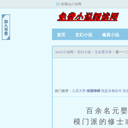
收藏4g小说网
首页
玄幻小说
修真小说
m1n5小说网
>
玄幻小说
>
玉女焚天录
> 第一一
热门推荐：
九层天界
绿茵峥嵘
我是杀毒软件
美
百余名元婴修
模门派的修士