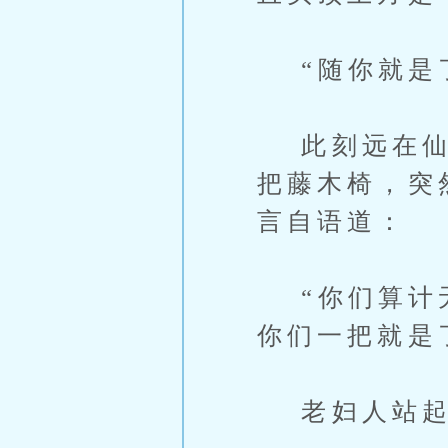
“随你就是
此刻远在仙界
把藤木椅，突
言自语道：
“你们算计无
你们一把就是
老妇人站起身