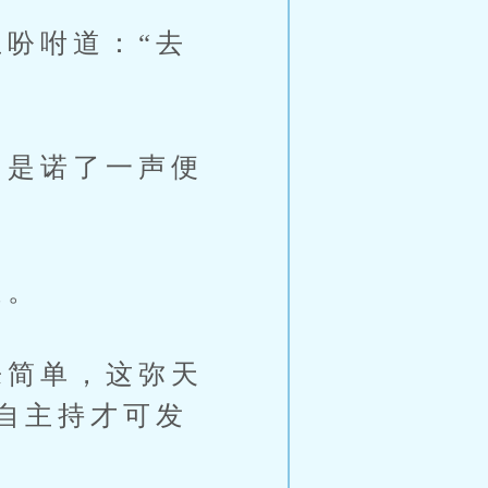
吩咐道：“去
是诺了一声便
处。
简单，这弥天
自主持才可发