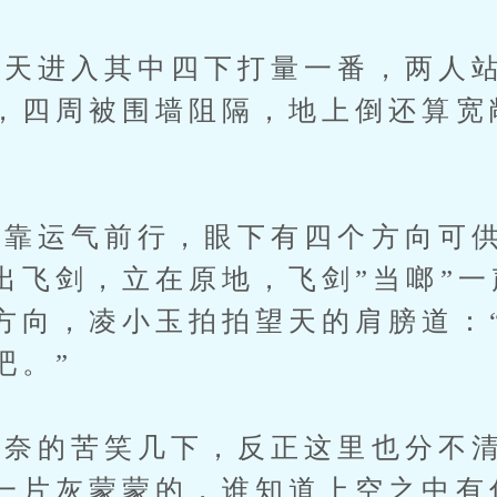
进入其中四下打量一番，两人站
，四周被围墙阻隔，地上倒还算宽
运气前行，眼下有四个方向可供
出飞剑，立在原地，飞剑”当啷”
方向，凌小玉拍拍望天的肩膀道：
吧。”
的苦笑几下，反正这里也分不清
一片灰蒙蒙的，谁知道上空之中有