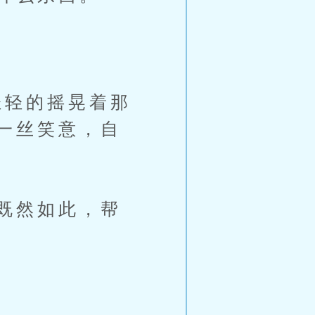
轻的摇晃着那
一丝笑意，自
既然如此，帮