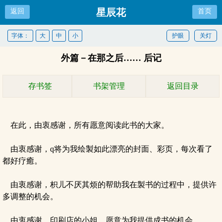
星辰花
返回
首页
字体：
大
中
小
护眼
关灯
外篇－在那之后…… 后记
存书签
书架管理
返回目录
在此，由衷感谢，所有愿意阅读此书的大家。
由衷感谢，q将为我绘製如此漂亮的封面、彩页，每次看了
都好疗癒。
由衷感谢，枳儿不厌其烦的帮助我在製书的过程中，提供许
多调整的机会。
由衷感谢，印刷店的小姐，愿意为我提供成书的机会。